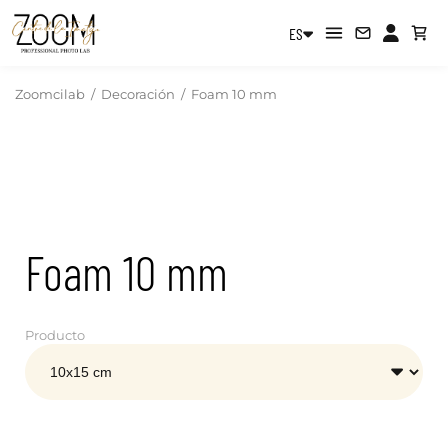
ES
Zoomcilab
/
Decoración
/
Foam 10 mm
Foam 10 mm
Producto