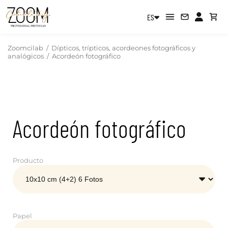
ES
Zoomcilab
/
Dípticos, trípticos, acordeones fotográficos y
analógicos
/
Acordeón fotográfico
Acordeón fotográfico
Producto
Papel