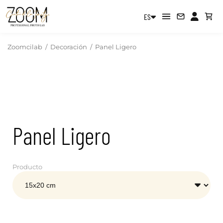
ES
Zoomcilab
/
Decoración
/
Panel Ligero
Panel Ligero
Producto