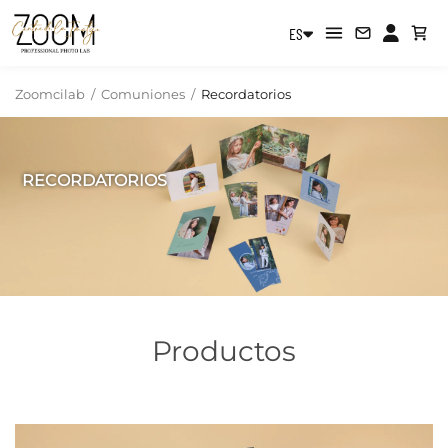
ES
Zoomcilab
/
Comuniones
/
Recordatorios
RECORDATORIOS
Productos