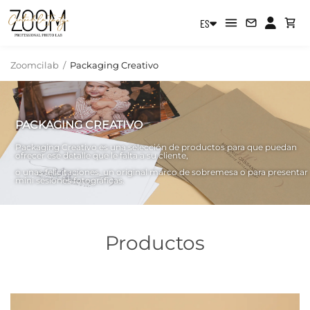
ES
Zoomcilab
/
Packaging Creativo
PACKAGING CREATIVO
Packaging Creativo es una selección de productos para que puedan
ofrecer ese detalle que le falta a su cliente,
o unas felicitaciones, un original marco de sobremesa o para presentar
mini sesiones fotográficas.
Productos