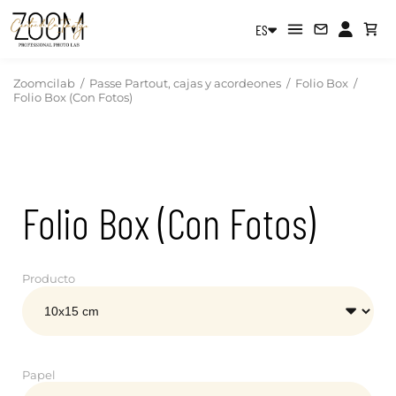
ES
Zoomcilab
/
Passe Partout, cajas y acordeones
/
Folio Box
/
Folio Box (Con Fotos)
Folio Box (Con Fotos)
Producto
Papel