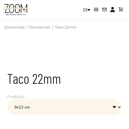
ES
Zoomcilab
/
Decoración
/
Taco 22mm
Taco 22mm
Producto