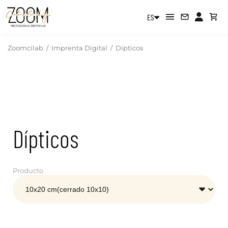
ES
Zoomcilab
/
Imprenta Digital
/
Dípticos
Dípticos
Producto