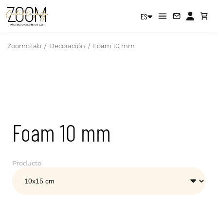
ES
Zoomcilab
/
Decoración
/
Foam 10 mm
Foam 10 mm
Producto