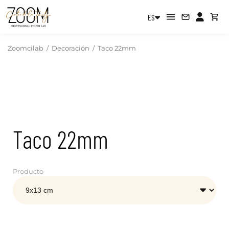
ES
Zoomcilab
/
Decoración
/
Taco 22mm
Taco 22mm
Producto