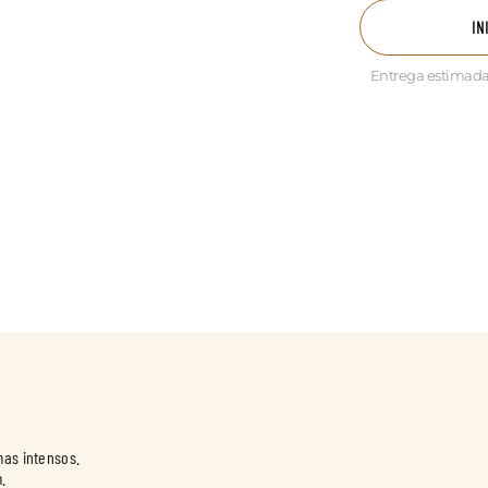
IN
Entrega estimada
mas intensos.
.