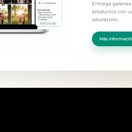
Entrega galerías 
productos con un
laboratorio.
Más informació