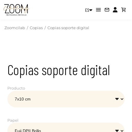
ES
Zoomcilab
/
Copias
/
Copias soporte digital
Copias soporte digital
Producto
Papel