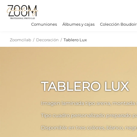
Comuniones
Álbumes y cajas
Colección Boudoir
Zoomcilab
/
Decoración
/
Tablero Lux
TABLERO LUX
Imagen laminada tipo arena, montada 
Tipo cuadro personalizado preparado par
Disponible en tres colores, blanco, neg