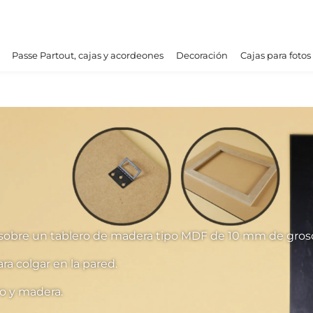
Passe Partout, cajas y acordeones
Decoración
Cajas para fotos
sobre un tablero de madera tipo MDF de 10 mm de groso
a colgar en la pared.
ro y madera.