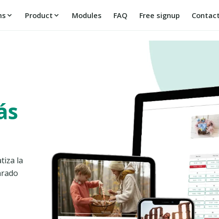
ns
Product
Modules
FAQ
Free signup
Contac
ás
tiza la
arado