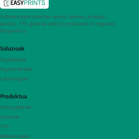
Software para conectar ventas, clientes, pedidos,
kioskos, TPV, galerías online y producción en negocios
fotográficos.
Soluzioak
Argazkilariak
Argazki dendak
Laborategiak
Produktua
Online galeriak
Kioskoak
TPV
Maketatzailea