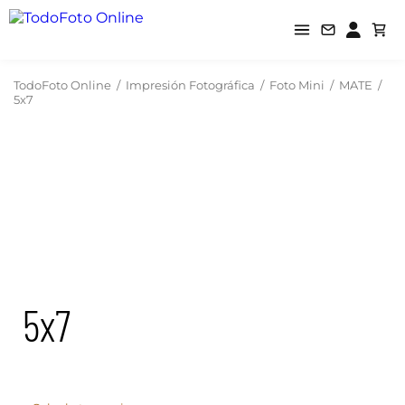
TodoFoto Online
/
Impresión Fotográfica
/
Foto Mini
/
MATE
/
5x7
5x7