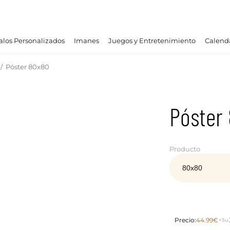
los Personalizados
Imanes
Juegos y Entretenimiento
Calend
/
Póster 80x80
Póster
Producto
Precio:
44.99€
+5u