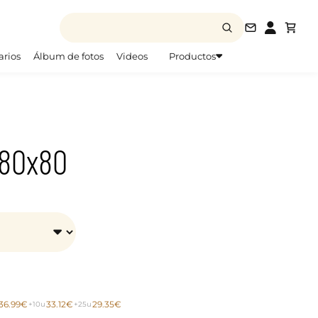
info@todofo
arios
Álbum de fotos
Videos
Productos
 80x80
36.99€
33.12€
29.35€
+10u
+25u