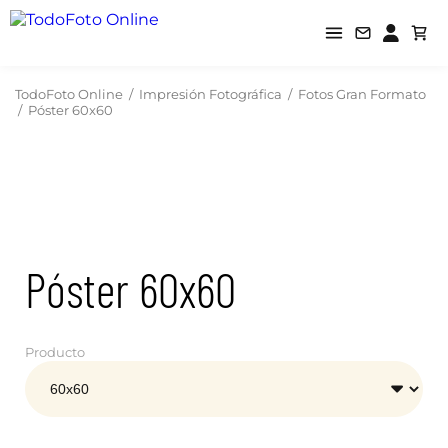
TodoFoto Online
/
Impresión Fotográfica
/
Fotos Gran Formato
/
Póster 60x60
Póster 60x60
Producto