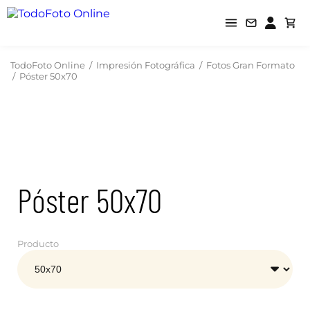
TodoFoto Online
/
Impresión Fotográfica
/
Fotos Gran Formato
/
Póster 50x70
Póster 50x70
Producto