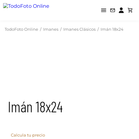
TodoFoto Online
/
Imanes
/
Imanes Clásicos
/
Imán 18x24
Imán 18x24
Calcula tu precio