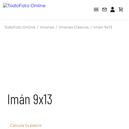
TodoFoto Online
/
Imanes
/
Imanes Clásicos
/
Imán 9x13
Imán 9x13
Calcula tu precio