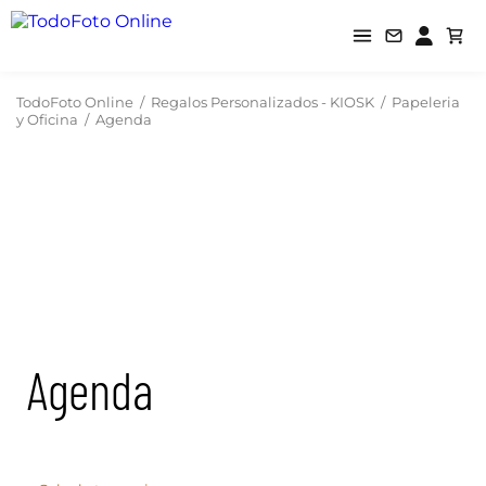
TodoFoto Online
/
Regalos Personalizados - KIOSK
/
Papeleria
y Oficina
/
Agenda
Agenda