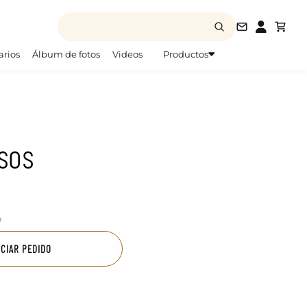
info@todofo
arios
Álbum de fotos
Videos
Productos
sos
o
ICIAR PEDIDO