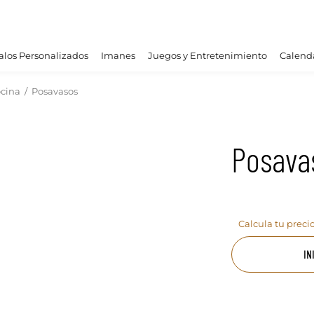
los Personalizados
Imanes
Juegos y Entretenimiento
Calend
ocina
/
Posavasos
Posava
Calcula tu preci
IN