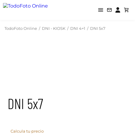
TodoFoto Online
/
DNI - KIOSK
/
DNI 4+1
/
DNI 5x7
DNI 5x7
Calcula tu precio