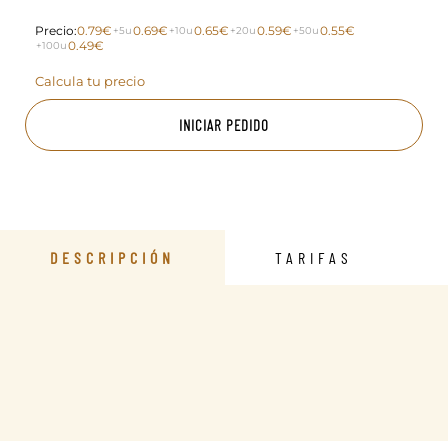
Precio:
0.79€
0.69€
0.65€
0.59€
0.55€
+5u
+10u
+20u
+50u
0.49€
+100u
Calcula tu precio
INICIAR PEDIDO
DESCRIPCIÓN
TARIFAS