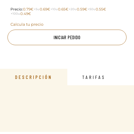
Precio:
0.79€
0.69€
0.65€
0.59€
0.55€
+5u
+10u
+20u
+50u
0.49€
+100u
Calcula tu precio
INICIAR PEDIDO
DESCRIPCIÓN
TARIFAS