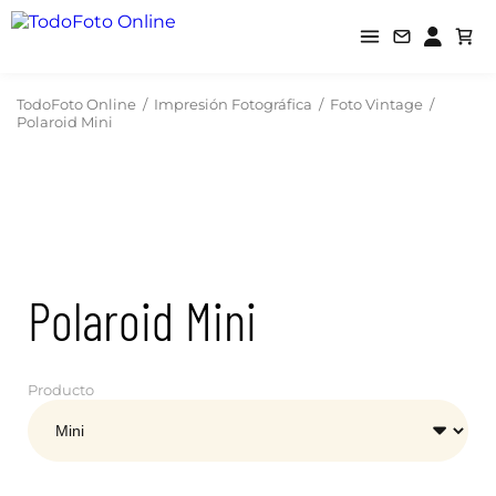
TodoFoto Online
/
Impresión Fotográfica
/
Foto Vintage
/
Polaroid Mini
Polaroid Mini
Producto