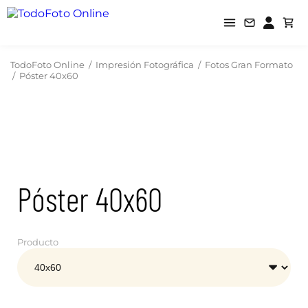
TodoFoto Online
/
Impresión Fotográfica
/
Fotos Gran Formato
/
Póster 40x60
Póster 40x60
Producto