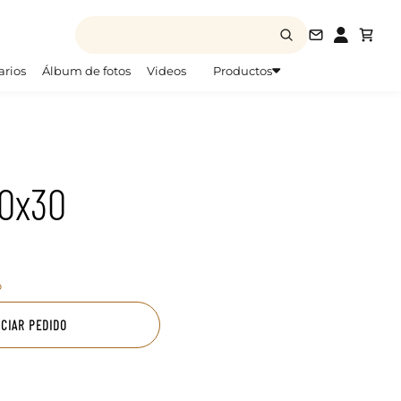
info@todofo
arios
Álbum de fotos
Videos
Productos
0x30
o
ICIAR PEDIDO