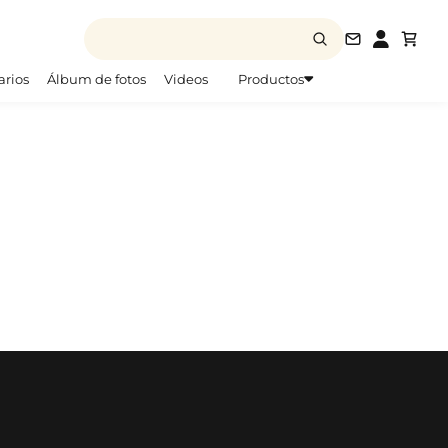
info@todofo
arios
Álbum de fotos
Videos
Productos