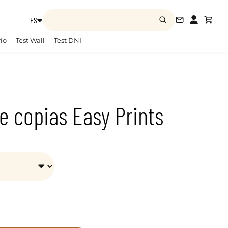
ES
info@easy-
io
Test Wall
Test DNI
e copias Easy Prints