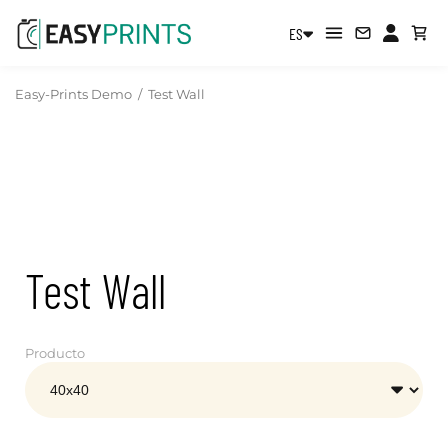
ES
Easy-Prints Demo
/
Test Wall
Test Wall
Producto