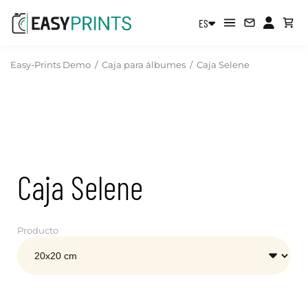
ES
Easy-Prints Demo
/
Caja para álbumes
/
Caja Selene
Caja Selene
Producto