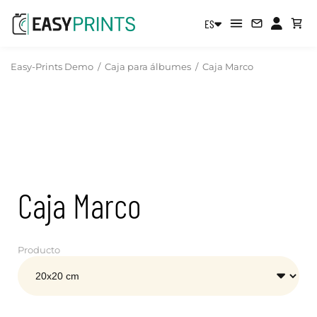
ES
Easy-Prints Demo
/
Caja para álbumes
/
Caja Marco
Caja Marco
Producto