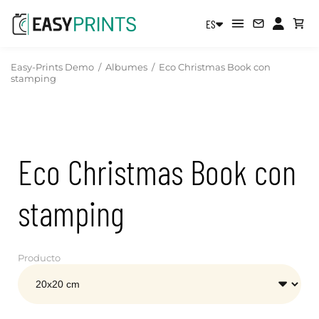
ES
Easy-Prints Demo
/
Albumes
/
Eco Christmas Book con
stamping
Eco Christmas Book con
stamping
Producto