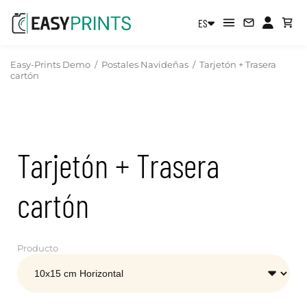
ES
Easy-Prints Demo
/
Postales Navideñas
/
Tarjetón + Trasera
cartón
Tarjetón + Trasera
cartón
Producto