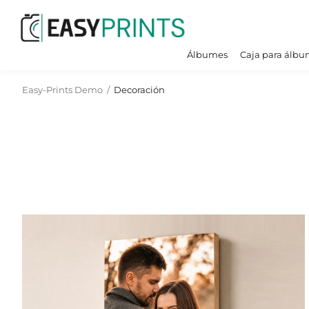
Álbumes
Caja para álbu
Easy-Prints Demo
/
Decoración