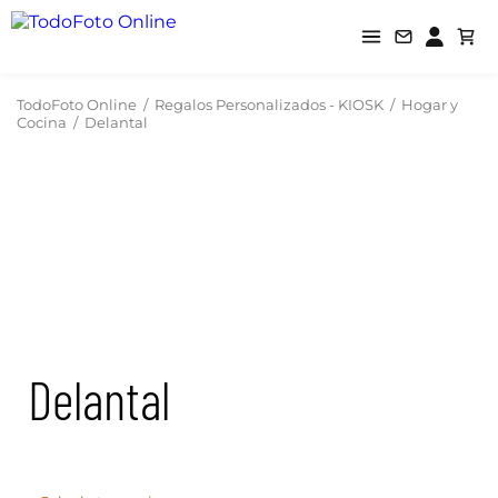
TodoFoto Online
/
Regalos Personalizados - KIOSK
/
Hogar y
Cocina
/
Delantal
Delantal