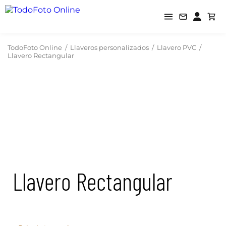
TodoFoto Online
/
Llaveros personalizados
/
Llavero PVC
/
Llavero Rectangular
Llavero Rectangular