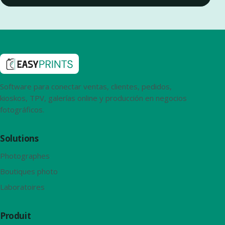
Software para conectar ventas, clientes, pedidos,
kioskos, TPV, galerías online y producción en negocios
fotográficos.
Solutions
Photographes
Boutiques photo
Laboratoires
Produit