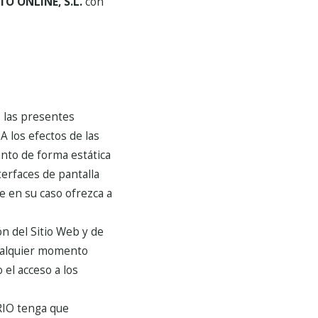
O ONLINE, S.L.
con
e las presentes
A los efectos de las
anto de forma estática
terfaces de pantalla
e en su caso ofrezca a
ón del Sitio Web y de
cualquier momento
 el acceso a los
ARIO tenga que