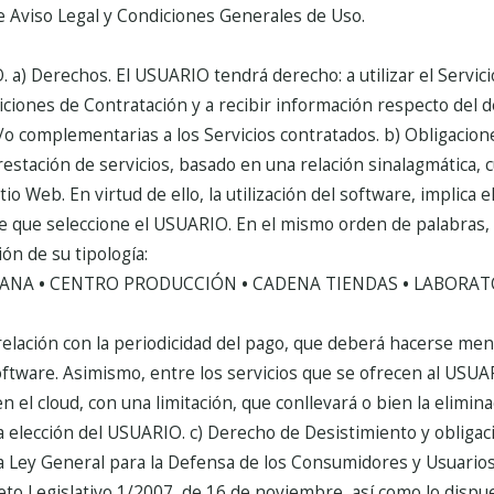
viso Legal y Condiciones Generales de Uso.
.
a) Derechos.
El USUARIO tendrá derecho: a utilizar el Servic
iones de Contratación y a recibir información respecto del de
o complementarias a los Servicios contratados.
b) Obligacion
estación de servicios, basado en una relación sinalagmática, 
itio Web. En virtud de ello, la utilización del software, implica
re que seleccione el USUARIO. En el mismo orden de palabras,
ón de su tipología:
IANA
•
CENTRO PRODUCCIÓN
•
CADENA TIENDAS
•
LABORAT
lación con la periodicidad del pago, que deberá hacerse men
software. Asimismo, entre los servicios que se ofrecen al USUAR
 el cloud, con una limitación, que conllevará o bien la elimina
a elección del USUARIO.
c) Derecho de Desistimiento y obligac
 la Ley General para la Defensa de los Consumidores y Usuarios
o Legislativo 1/2007, de 16 de noviembre, así como lo dispues