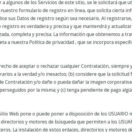
 a algunos de los Servicios de este sitio, se le solicitará que u
stro formulario de registro en línea, que solicita cierta in
lice sus Datos de registro según sea necesario. Al registrarse
 registro es verdadera y precisa y que mantendrá y actualiza
zada, completa y precisa. La información que obtenemos a tra
ujeta a nuestra Política de privacidad , que se incorpora especí
recho de aceptar o rechazar cualquier Contratación, siempre y
arios a la verdad y/o inexactos; (b) considere que la solicitud
de Contratación y/o dañe o pueda dañar la imagen corporativa
 perseguidos por la misma; y (c) tenga pendiente de pago algú
 Sitio Web pone o puede poner a disposición de los USUARIO 
, directorios y motores de búsqueda que permiten a los USUAR
ceros.
La instalación de estos enlaces, directorios y motores d