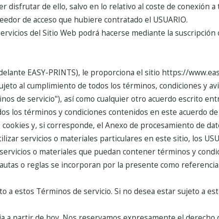
disfrutar de ello, salvo en lo relativo al coste de conexión a 
veedor de acceso que hubiere contratado el USUARIO.
Servicios del Sitio Web podrá hacerse mediante la suscripción 
lante EASY-PRINTS), le proporciona el sitio https://www.eas
sujeto al cumplimiento de todos los términos, condiciones y av
os de servicio"), así como cualquier otro acuerdo escrito ent
dos los términos y condiciones contenidos en este acuerdo de
ca de cookies y, si corresponde, el Anexo de procesamiento de da
izar servicios o materiales particulares en este sitio, los U
os servicios o materiales que puedan contener términos y cond
pautas o reglas se incorporan por la presente como referenci
jeto a estos Términos de servicio. Si no desea estar sujeto a e
ia a partir de hoy. Nos reservamos expresamente el derecho 