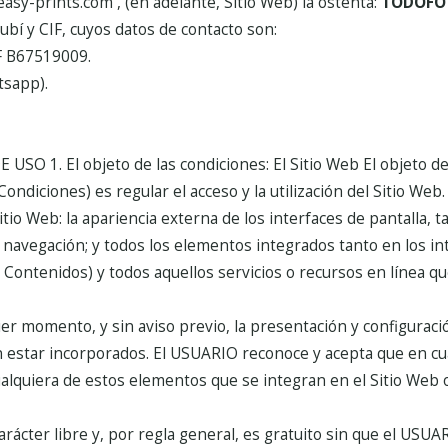
easy-prints.com , (en adelante, Sitio Web) la ostenta:
TODOFOT
Rubí y CIF, cuyos datos de contacto son:
IF B67519009.
tsapp).
DE USO
1. El objeto de las condiciones: El Sitio Web
El objeto d
diciones) es regular el acceso y la utilización del Sitio Web. 
o Web: la apariencia externa de los interfaces de pantalla, t
 navegación; y todos los elementos integrados tanto en los in
 Contenidos) y todos aquellos servicios o recursos en línea qu
uier momento, y sin aviso previo, la presentación y configuraci
an estar incorporados. El USUARIO reconoce y acepta que en 
alquiera de estos elementos que se integran en el Sitio Web o
arácter libre y, por regla general, es gratuito sin que el USU