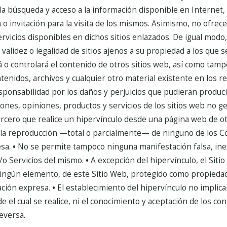
 la búsqueda y acceso a la información disponible en Internet,
 invitación para la visita de los mismos. Asimismo, no ofrece 
rvicios disponibles en dichos sitios enlazados.
De igual modo
d, validez o legalidad de sitios ajenos a su propiedad a los que
á o controlará el contenido de otros sitios web, así como ta
tenidos, archivos y cualquier otro material existente en los re
ponsabilidad por los daños y perjuicios que pudieran producir
ciones, opiniones, productos y servicios de los sitios web no 
cero que realice un hipervínculo desde una página web de otro,
la reproducción —total o parcialmente— de ninguno de los C
sa.
•
No se permite tampoco ninguna manifestación falsa, inex
/o Servicios del mismo.
•
A excepción del hipervínculo, el Siti
ingún elemento, de este Sitio Web, protegido como propiedad 
ación expresa.
•
El establecimiento del hipervínculo no implicar
de el cual se realice, ni el conocimiento y aceptación de los co
ceversa.