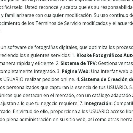
ificárselo. Usted reconoce y acepta que es su responsabilidad 
y familiarizarse con cualquier modificación. Su uso continuo d
ocimiento de los Términos de Servicio modificados y el acuerd
.
 un software de fotográfias digitales, que optimiza los proceso
eciendo los siguientes servicios:
1.
Kioske Fotográficos Aut
anera rápida y eficiente.
2.
Sistema de TPV:
Gestiona ventas,
completamente integrado.
3.
Página Web:
Una interfaz web p
los USUARIO realizar pedidos online.
4.
Sistema de Creación d
os personalizados que capturan la esencia de tus USUARIO.
5
icos que destacan en el mercado, con un catálogo adaptado a
justan a lo que tu negocio requiere.
7.
Integración:
Compatibi
rcado.
En virtud de ello, proporciona a los USUARIO acceso libr
do plena administración en su sitio web, así como otras herra