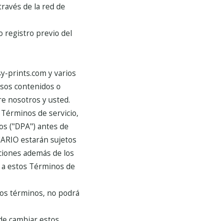
través de la red de
o registro previo del
y-prints.com y varios
isos contenidos o
re nosotros y usted.
 Términos de servicio,
tos ("DPA") antes de
SUARIO estarán sujetos
iciones además de los
a a estos Términos de
stos términos, no podrá
de cambiar estos