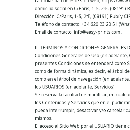
La titularidad de este sitio web, https://www.
domicilio social en C/Paris, 1-5, 2ºE, (08191) 
Dirección: C/Paris, 1-5, 2ºE, (08191) Rubí y C
Teléfono de contacto: +34 620 23 20 51 (Wha
Email de contacto: info@easy-prints.com .
II. TÉRMINOS Y CONDICIONES GENERALES 
Condiciones Generales de Uso (en adelante, Con
presentes Condiciones se entenderá como Siti
como de forma dinámica, es decir, el árbol de
como en el árbol de navegación (en adelante,
los USUARIOS (en adelante, Servicios).
Se reserva la facultad de modificar, en cualq
los Contenidos y Servicios que en él pudier
pueda interrumpir, desactivar y/o cancelar cu
mismos.
El acceso al Sitio Web por el USUARIO tiene c