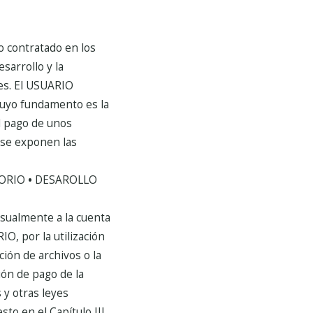
io contratado en los
sarrollo y la
es.
El USUARIO
cuyo fundamento es la
 el pago de unos
 se exponen las
ORIO
•
DESAROLLO
sualmente a la cuenta
IO, por la utilización
ción de archivos o la
ión de pago de la
 y otras leyes
to en el Capítulo III