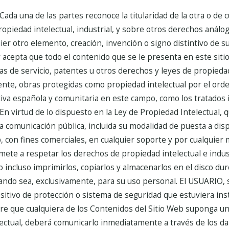
Cada una de las partes reconoce la titularidad de la otra o de 
opiedad intelectual, industrial, y sobre otros derechos anál
er otro elemento, creación, invención o signo distintivo de s
 acepta que todo el contenido que se le presenta en este siti
s de servicio, patentes u otros derechos y leyes de propieda
iente, obras protegidas como propiedad intelectual por el ord
tiva española y comunitaria en este campo, como los tratados 
En virtud de lo dispuesto en la Ley de Propiedad Intelectual
la comunicación pública, incluida su modalidad de puesta a dispo
 con fines comerciales, en cualquier soporte y por cualquier 
te a respetar los derechos de propiedad intelectual e indust
o incluso imprimirlos, copiarlos y almacenarlos en el disco du
uando sea, exclusivamente, para su uso personal. El USUARIO,
ositivo de protección o sistema de seguridad que estuviera inst
e que cualquiera de los Contenidos del Sitio Web suponga una
ectual, deberá comunicarlo inmediatamente a través de los da